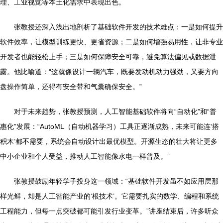
理、工业视觉等本土化需求中表现出色。
张教授还深入浅出地剖析了基础软件开发的技术难点：一是如何提升
软件效率，让模型训练更快、更省资源；二是如何增强易用性，让非专业
开发者也能轻松上手；三是如何保障安全可靠，避免算法偏见或数据泄
露。他比喻道：“这就像设计一辆汽车，既要发动机动力强劲，又要方向
盘操作简单，还得有安全带和气囊确保安全。”
对于未来趋势，张教授预测，人工智能基础软件将向“自动化”和“普
惠化”发展：“AutoML（自动机器学习）工具正逐渐成熟，未来可能连‘搭
积木’都不需要，系统会自动设计出最优模型。开源生态的壮大将让更多
中小企业和个人受益，推动人工智能像水电一样普及。”
张教授鼓励年轻学子投身这一领域：“基础软件开发虽不如应用层那
样光鲜，却是人工智能产业的‘根技术’。它需要扎实的数学、编程和系统
工程能力，但每一点突破都可能引发行业变革。”讲座结束后，许多听众