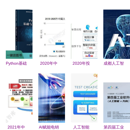
Python基础
2020年中
2020年投
成都人工智
与应用开发
国人工智能
资重点
能培训机构
从零迈向人
物流行业市
“5G”智能基
哪家靠谱？
工智能的实
场现状及发
础设施赋
浅谈基础软
战之旅
展前景分析
能“智慧城
件开发学习
——人工智
市”发展
路径
能基础软件
驱动下的变
2021年中
AI赋能电销
人工智能
第四届工业