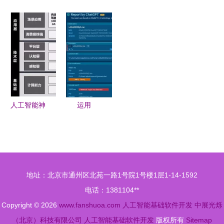
革
国人工智能
是洪荒之
软件测试工
软件创新应
发展趋势
力，还是基
程师的颠覆
用大赛人工
基础软件自
础软件的渐
者还是赋能
智能方向启
主创新加速
进式革新？
者？
动，40万大
前行
奖诚邀全国
优秀团队
人工智能神
运用
经网络基础
ChatGPT
设施与基础
进行恶意软
软件开发
件分析 人
构建智能时
工智能基础
地址：北京市通州区北苑一路1号院1号楼1层1-14-1592
代的基石
软件开发的
电话：1381104**
机遇与挑战
Copyright © 2026
www.fanshuoa.com
人工智能基础软件开发
中展光烁
（北京）科技有限公司
人工智能基础软件开发
版权所有
Sitemap