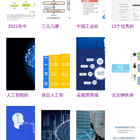
2021年中
三点几嚟，
中国工业软
13个优秀的
国人工智能
饮茶先啦
件发展白皮
AI人工智能
基础层行业
PaddleSpeech
书2019 人
工具软件导
研究报告
发布全流程
工智能基础
航网站推荐
人工智能基
粤语语音合
软件开发的
础软件开发
成，推动人
机遇与挑战
工智能基础
软件开发
人工智能的
保定人工智
朵颜茜商城
北京钢铁侠
觉醒 智慧
能编程培训
APP与人工
科技闪耀
形态与人类
掌握人工智
智能基础软
2018智博
认知的界限
能基础软件
件开发的技
会 人工智
开发的关键
术融合与应
能基础软件