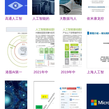
用前景
开发获韩正
副总理关注
高通人工智
人工智能的
大数据与人
依米康龙控
能基础软件
根基 从网
工智能 驱
岁末连日中
开发 驱动
红送餐机器
动深度学习
标，助力数
智能未来的
人看自动驾
与基础软件
据中心用户
核心引擎
驶的挑战与
创新的双引
以软件求高
软件开发
擎
效
港股AI第一
2021年中
2019年中
上海人工智
股旷视报表
国人工智能
国人工智能
能软件开发
亏损？你真
基础层行业
基础数据服
培训比较
的看懂了
报告 深入
务行业白皮
容大职业与
吗？——透
解析人工智
书
淘学培训深
视人工智能
能基础软件
度解析