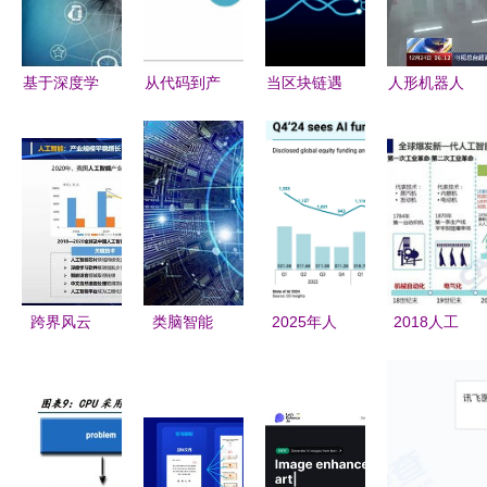
马车
件开发驱动
企业研发提
速
基于深度学
从代码到产
当区块链遇
人形机器人
习的3D机
业 通俗解
上人工智能
形态解析与
器人视觉
读人工智能
Kambria如
应用场景展
开启机器人
基础软件开
何实现腾讯
望，兼谈人
认知能力的
发的奥秘
与阿里未竟
工智能基础
新纪元
的梦想，重
软件开发
塑AI基础软
件开发
跨界风云
类脑智能
2025年人
2018人工
从医药传奇
引领人工智
工智能发展
智能发展白
到AI浪潮，
能发展的新
格局前瞻
皮书 产业
全球变局下
引擎与基础
六大趋势与
应用篇与
的众生相
软件开发的
基础软件开
PPT解读
机遇
发的战略机
——聚焦人