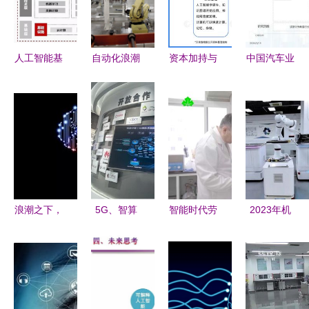
人工智能基
自动化浪潮
资本加持与
中国汽车业
础软件开发
下的无声变
生态聚合
人工智能行
构建智能未
革 当工厂
北京占据中
业应用发展
来的基石
不谈人工智
国云计算产
图谱2024
能
业高地，人
聚焦人工智
工智能基础
能基础软件
软件开发迎
开发的驱动
来新机遇
与变革
浪潮之下，
5G、智算
智能时代劳
2023年机
人工智能基
与AI基础软
动者之歌
器人行业43
础软件开发
件 构筑“新
当高分子材
款创新产品
的演进与未
重庆”数字
料研发遇见
盘点 人工
来
未来的三驾
AI头脑风暴
智能基础软